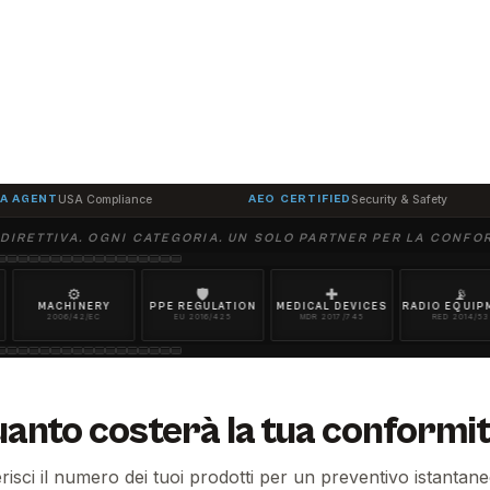
A AGENT
USA Compliance
AEO CERTIFIED
Security & Safety
DIRETTIVA. OGNI CATEGORIA. UN SOLO PARTNER PER LA CONFO
⚙
🛡
✚
📡
ACHINERY
PPE REGULATION
MEDICAL DEVICES
RADIO EQUIPMENT
006/42/EC
EU 2016/425
MDR 2017/745
RED 2014/53
anto costerà la tua conformi
risci il numero dei tuoi prodotti per un preventivo istanta