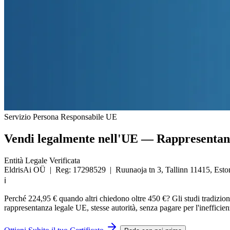
Servizio Persona Responsabile UE
Vendi legalmente nell'UE —
Rappresentan
Entità Legale Verificata
EldrisAi OÜ | Reg: 17298529 | Ruunaoja tn 3, Tallinn 11415, Esto
Smetti di aspettare le email. Eldris ti fornisce la rappresentanza ne
ℹ
Perché 224,95 € quando altri chiedono oltre 450 €?
Gli studi tradizion
rappresentanza legale UE, stesse autorità, senza pagare per l'inefficien