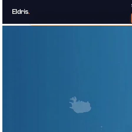
Eldris
.
Il marketplace ha segnalato i suoi annunci per il GPS