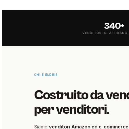
340+
VENDITORI SI AFFIDANO 
CHI È ELDRIS
Costruito da vend
per venditori.
Siamo
venditori Amazon ed e-commerce co