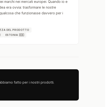
ei marchi nei mercati europei. Quando io e
idea era ovvia: trasformare le nostre
ualcosa che funzionasse davvero per i
EZZA DEL PRODOTTO
E
ESTONIA 🇪🇪
bbiamo fatto per i nostri prodotti.