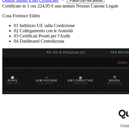
Ottieni Subito il tuo Certificato
Parla con noi prima
Certificato in 1 ora
224,95 € una tantum
Nessun Canone Legale
Cosa Fornisce Eldris
01
Indirizzo UE sulla Confezione
02
Collegamento con le Autorità
03
Certificati Pronti per l'Audit
04
Dashboard Centralizzata
RP: EU & UK
EldrisAi OÜ
FDA MOCR
OGNI 
⬢
⚡
◉
⚗
HS
LOW VOLTAGE
EMC DIRECTIVE
REACH
M
IANT
LVD 2014/35
2014/30/EU
REGULATION
2
Qu
Inse