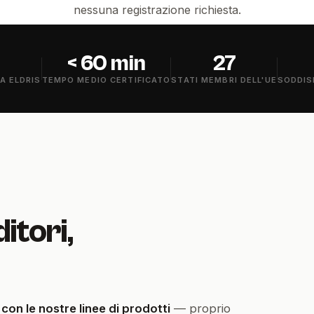
nessuna registrazione richiesta.
< 60 min
27
A ELDRIS
TEMPO MEDIO CERTIFICATO
STATI MEMBRI DELL'UE
SODDIS
itori,
n le nostre linee di prodotti
— proprio