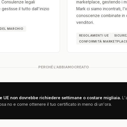
. Consulenze legali
marketplace, gestendo i mi
estisse il tutto dall'inizio
Mark ci siamo incontrati, l'
conoscenze combinate in q
venditori.
DEL MARCHIO
REGOLAMENTI UE
SICUR
CONFORMITÀ MARKETPLAC
PERCHÉ L'ABBIAMO CREATO
 UE non dovrebbe richiedere settimane o costare migliaia.
L'a
 no e come ottenere il tuo certificato in meno di un'ora.