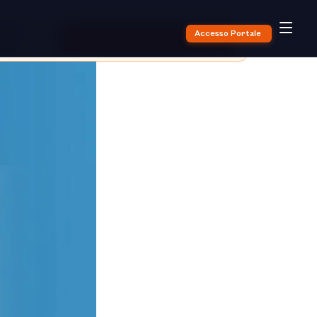
nell'UE —
Accesso Portale
Certificato in meno di 60 minuti →
-Lex