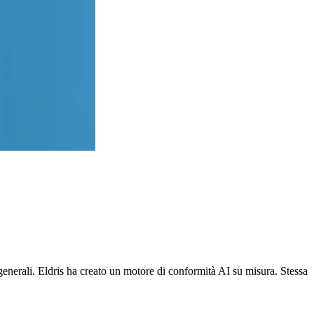
erzioni rimangono attive, le tue entrate restano protette.
 generali. Eldris ha creato un motore di conformità AI su misura. Stessa