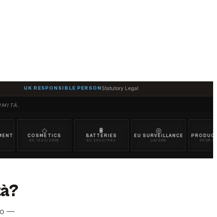
UK RESPONSIBLE PERSON
Statutory Legal
RMITÀ.
◇
🔋
◎
❖
COSMETICS
BATTERIES
EU SURVEILLANCE
PRODUCT SAFET
EC 1223/2009
EU 2023/1542
LIAISON
GPSR 2023/988
tà?
neo —