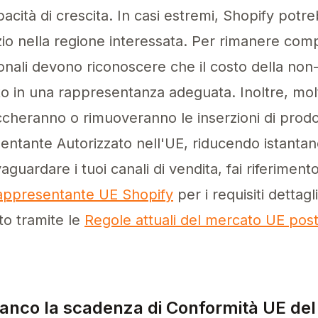
apacità di crescita. In casi estremi, Shopify pot
o nella regione interessata. Per rimanere compet
onali devono riconoscere che il costo della non
to in una rappresentanza adeguata. Inoltre, molt
cheranno o rimuoveranno le inserzioni di prod
sentante Autorizzato nell'UE, riducendo istanta
aguardare i tuoi canali di vendita, fai riferiment
Rappresentante UE Shopify
per i requisiti dettagl
to tramite le
Regole attuali del mercato UE post
nco la scadenza di Conformità UE de