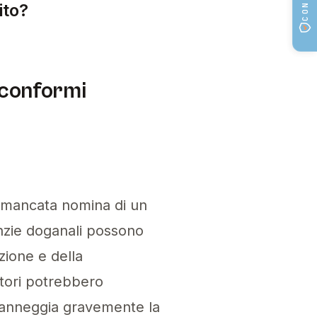
ito?
are un individuo o un'organizzazione fidata sta
n conformi
a mancata nomina di un
enzie doganali possono
zione e della
atori potrebbero
e danneggia gravemente la