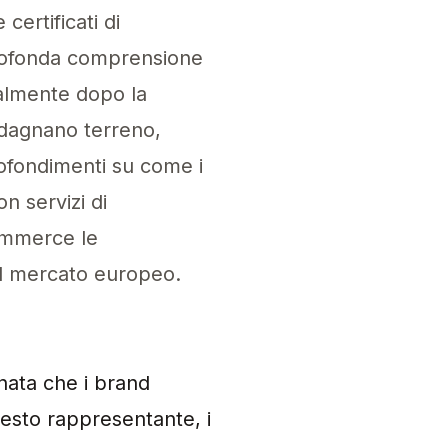
certificati di
profonda comprensione
ialmente dopo la
adagnano terreno,
rofondimenti su come i
 servizi di
Commerce le
el mercato europeo.
nziale per i brand Shopify non-UE che intendon
nata che i brand
esto rappresentante, i