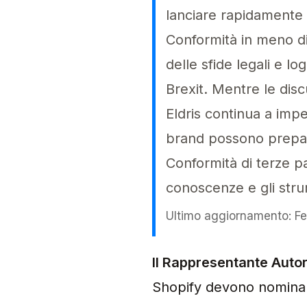
lanciare rapidamente i
Conformità in meno d
delle sfide legali e l
Brexit. Mentre le dis
Eldris continua a imp
brand possono prepara
Conformità di terze pa
conoscenze e gli str
Ultimo aggiornamento: F
Il Rappresentante Autor
Il Rappresentante Auto
Shopify devono nominar