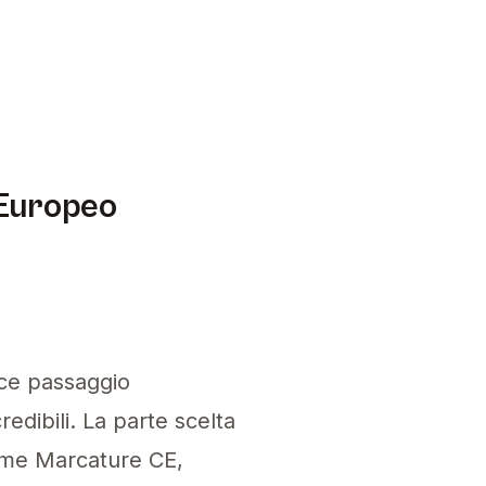
rcussioni, incluse spedizioni bloccate e sanzio
 su Shopify poiché le aziende del Regno Unito de
 Europeo
ice passaggio
redibili. La parte scelta
come Marcature CE,