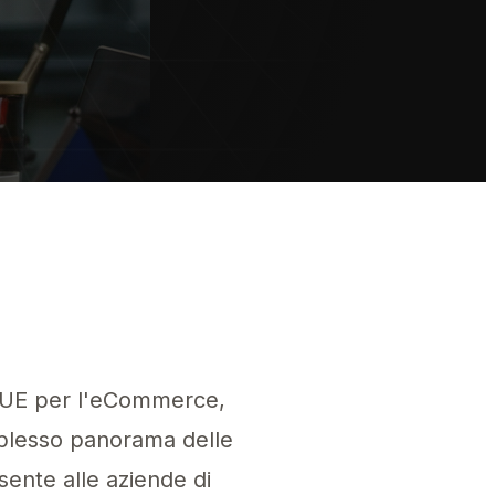
. Nomina subito il tuo rappresentante per evitare i rischi del 2026 e a
e UE per l'eCommerce,
mplesso panorama delle
ente alle aziende di