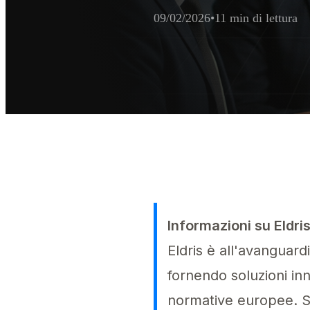
09/02/2026
•
11 min di lettura
Sintesi Esecutiva per 
La Conformità del Rappresentante Aut
Informazioni su Eldri
Eldris è all'avanguar
fornendo soluzioni in
normative europee. Sf