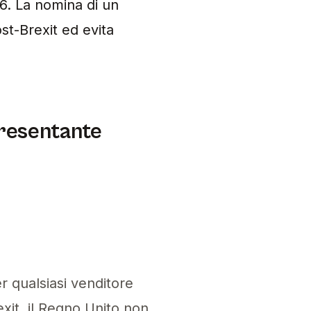
26. La nomina di un
t-Brexit ed evita
presentante
r qualsiasi venditore
it, il Regno Unito non