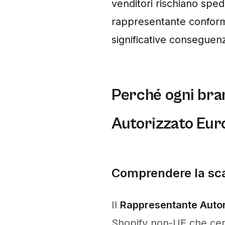
venditori rischiano sped
rappresentante conforme
significative conseguenz
Perché ogni bra
Autorizzato Eur
Comprendere la sca
Il
Rappresentante Autor
Shopify non-UE che cerc