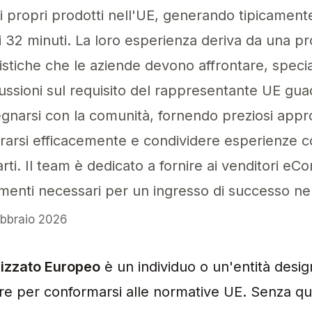
 propri prodotti nell'UE, generando tipicamente 
i 32 minuti. La loro esperienza deriva da una 
ogistiche che le aziende devono affrontare, spec
cussioni sul requisito del rappresentante UE gu
egnarsi con la comunità, fornendo preziosi app
rsi efficacemente e condividere esperienze con
rti. Il team è dedicato a fornire ai venditori e
umenti necessari per un ingresso di successo n
ebbraio 2026
izzato Europeo funge da contatto normativo esse
rizzato Europeo
è un individuo o un'entità desig
e per conformarsi alle normative UE. Senza qu