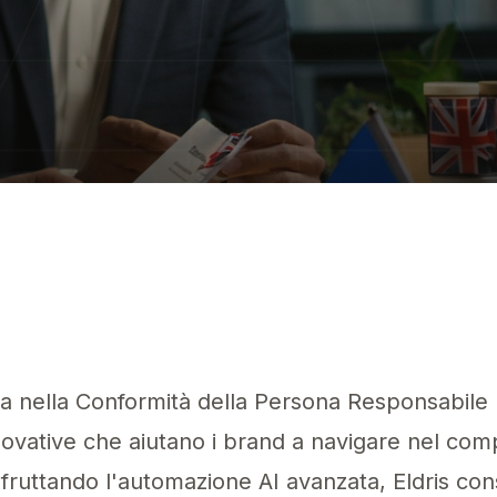
Estrattore AI
orizzato Europeo è fondamentale per i brand Shopify che entrano nell'UE
s
dia nella Conformità della Persona Responsabil
novative che aiutano i brand a navigare nel co
ruttando l'automazione AI avanzata, Eldris cons