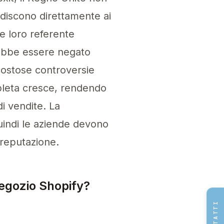
ediscono direttamente ai
e loro referente
rebbe essere negato
 costose controversie
mpleta cresce, rendendo
di vendite. La
uindi le aziende devono
 reputazione.
egozio Shopify?
CONTATTI
ra le aziende non-UE e le autorità di regolament