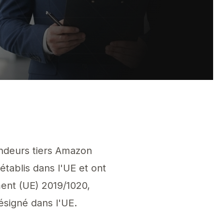
ndeurs sur les EU-4 ne sont pas établis dans l'UE et ont légalement be
endeurs tiers Amazon
établis dans l'UE et ont
ent (UE) 2019/1020,
ésigné dans l'UE.