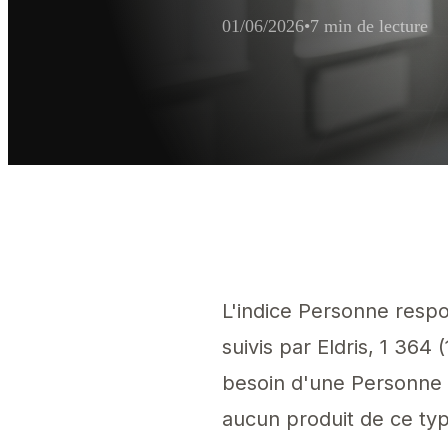
01/06/2026
•
7 min de lecture
Résumé d'extraction 
Sur 16 931 vendeurs tiers Amazon ac
L'indice Personne respo
suivis par Eldris, 1 364
besoin d'une Personne 
aucun produit de ce typ