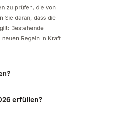
en zu prüfen, die von
 Sie daran, dass die
 gilt: Bestehende
 neuen Regeln in Kraft
ren?
e Einzelperson sein, die mit der EU-Konformität
026 erfüllen?
in auf europäischen Märkten verkaufen zu könne