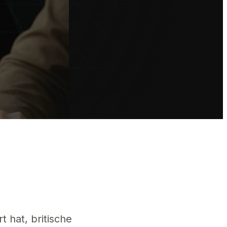
echtlichen Schritte und sichern Sie Ihre Amazon- und eBay-Konten vor 2
t hat, britische