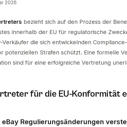
uar 2026
rtreters stellt sicher, dass Ihr Unternehmen 
rtreters
bezieht sich auf den Prozess der Ben
tes innerhalb der EU für regulatorische Zwecke.
-Verkäufer die sich entwickelnden Compliance
or potenziellen Strafen schützt. Eine formelle 
ion sind für eine erfolgreiche Vertretung unerl
treter für die EU-Konformität 
 eBay Regulierungsänderungen verst