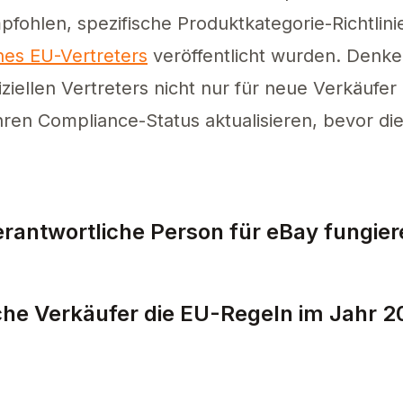
fohlen, spezifische Produktkategorie-Richtlini
nes EU-Vertreters
veröffentlicht wurden. Denken
ziellen Vertreters nicht nur für neue Verkäufer
ren Compliance-Status aktualisieren, bevor die
rantwortliche Person für eBay fungie
 Person für eBay kann ein Dienstleister oder ein
sche Verkäufer die EU-Regeln im Jahr 2
sen die EU-Regeln bis 2026 erfüllen, um weiterh