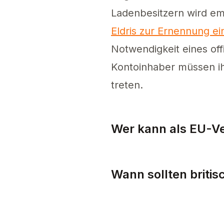
Ladenbesitzern wird emp
Eldris zur Ernennung ei
Notwendigkeit eines offi
Kontoinhaber müssen ih
treten.
Wer kann als EU-Ve
Eine EU-Verantwortliche
Wann sollten briti
Britische Verkäufer müs