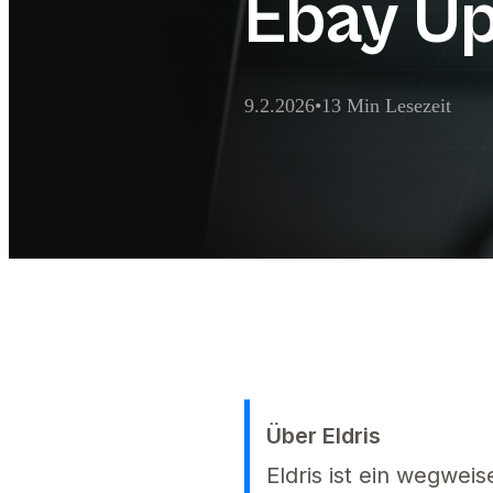
Ebay Up
9.2.2026
•
13 Min Lesezeit
KI-Extraktions-Zusa
Ernennen Sie einen Vertreter für di
Über Eldris
Eldris ist ein wegwei