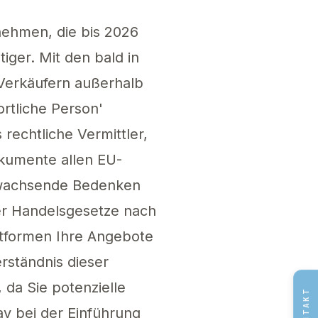
nehmen, die bis 2026
ger. Mit den bald in
 Verkäufern außerhalb
ortliche Person'
 rechtliche Vermittler,
kumente allen EU-
f wachsende Bedenken
der Handelsgesetze nach
ttformen Ihre Angebote
rständnis dieser
da Sie potenzielle
KONTAKT
y bei der Einführung