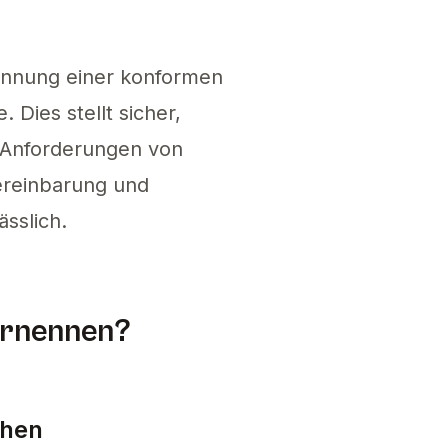
die sich entwickelnden EU-Vorschriften für den
ennung einer konformen
 Dies stellt sicher,
-Anforderungen von
Vereinbarung und
ässlich.
ernennen?
ehen