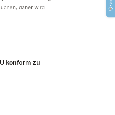
uchen, daher wird
en qualifizierten Dienstleister oder eine Einz
EU konform zu
e zunächst einen EU-Bevollmächtigten Vertrete