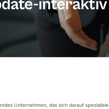
date-interaktiv
mmenfassung
e EU-Konformität mit diesem umsetzbaren Leitfaden. Erfahren Sie die r
sendes Unternehmen, das sich darauf spezialisier