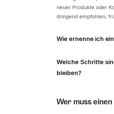
neuer Produkte oder K
dringend empfohlen, frü
Wie ernenne ich ein
Um einen EU-Vertreter f
Welche Schritte si
bleiben?
Um die Konformität auf 
Wer muss einen