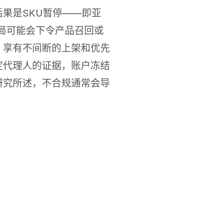
果是SKU暂停——即亚
当局可能会下令产品召回或
，享有不间断的上架和优先
定代理人的证据，账户冻结
研究所述，不合规通常会导
该代表协助处理欧盟市场中的物流和法律要求。因此
要的文件。他们在保障产品在欧盟市场内的合法地位