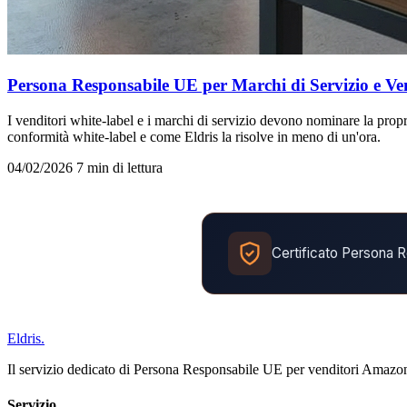
Persona Responsabile UE per Marchi di Servizio e 
I venditori white-label e i marchi di servizio devono nominare la prop
conformità white-label e come Eldris la risolve in meno di un'ora.
04/02/2026
7 min di lettura
Certificato Persona
Eldris
.
Il servizio dedicato di Persona Responsabile UE per venditori Amaz
Servizio