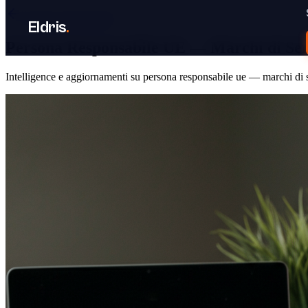
Torna al Centro Dati
Eldris
.
Persona Responsabile UE — Marchi di Ser
Intelligence e aggiornamenti su persona responsabile ue — marchi di s