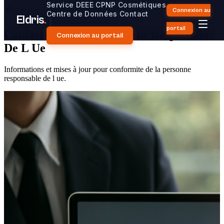
Service
DEEE
CPNP Cosmétiques
Connexion au
Retour au Centre de Données
Centre de Données
Contact
Eldris
.
portail
Conformite De La Personne Responsable
Connexion au portail
De L Ue
Informations et mises à jour pour conformite de la personne
responsable de l ue.